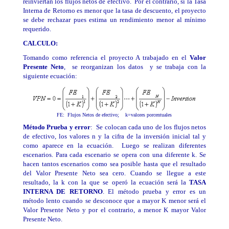
reinviertan los flujos netos de efectivo. Por el contrario, si la Tasa
Interna de Retorno es menor que la tasa de descuento, el proyecto
se debe rechazar pues estima un rendimiento menor al mínimo
requerido.
CALCULO:
Tomando como referencia el proyecto A trabajado en el
Valor
Presente Neto
, se reorganizan los datos y se trabaja con la
siguiente ecuación:
FE: Flujos Netos de efectivo; k=valores porcentuales
Método Prueba y error
: Se colocan cada uno de los flujos netos
de efectivo, los valores n y la cifra de la inversión inicial tal y
como aparece en la ecuación. Luego se realizan diferentes
escenarios. Para cada escenario se opera con una diferente k. Se
hacen tantos escenarios como sea posible hasta que el resultado
del Valor Presente Neto sea cero. Cuando se llegue a este
resultado, la k con la que se operó la ecuación será la
TASA
INTERNA DE RETORNO
. El método prueba y error es un
método lento cuando se desconoce que a mayor K menor será el
Valor Presente Neto y por el contrario, a menor K mayor Valor
Presente Neto.