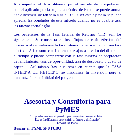
Al comprobar el dato obtenido por el método de interpolación
con el aplicado por la hoja electrónica de
Excel, se puede anotar
una diferencia de tan solo 0
,00509%. Con este ejemplo se puede
apreciar las bondades de éste método cuando no es posible usar
las nuevas tecnologías.
Los beneficios de la Tasa Interna de Retorno (TIR) son los
siguientes: Se concentra en los flujos netos de efectivo del
proyecto al considerarse la tasa interna de retorno como una tasa
efectiva. Así mismo, este indicador se ajusta al valor del dinero en
el tiempo y puede compararse con la tasa mínima de aceptación
de rendimiento, tasa de oportunidad, tasa de descuento o costo de
capital. Así mismo hay que tener en cuenta que la TASA
INTERNA DE RETORNO no maximiza la inversión pero sí
maximiza la rentabilidad del proyecto.
¿Desea conocer cómo se evalúa el costo efectivo del crédito a
través de la TIR?
Asesoría y Consultoría para
PyMES
"Tu puedes analizar el pasado, pero necesitas diseñar el futuro.
Esa es la diferencia entre sufrir el futuro y disfrutarlo"
Edward De Bono
Buscar en PYMESFUTURO