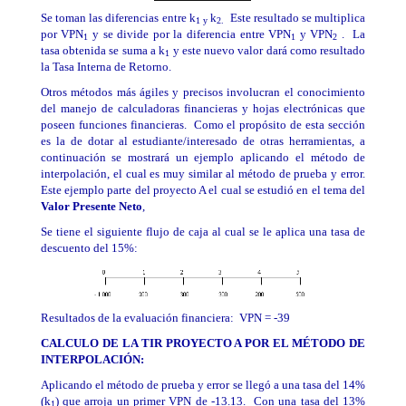
Se toman las diferencias entre k
k
Este resultado se multiplica
1 y
2.
por
VPN
y se divide por la diferencia entre VPN
y VPN
. La
1
1
2
tasa obtenida se suma a k
y este nuevo valor dará como resultado
1
la Tasa Interna de Retorno.
Otros métodos más ágiles y precisos involucran el conocimiento
del manejo de calculadoras financieras y hojas electrónicas que
poseen funciones financieras. Como el propósito de esta sección
es la de dotar al estudiante/interesado de otras herramientas, a
continuación se mostrará un ejemplo aplicando el método de
interpolación, el cual es muy similar al método de prueba y error.
Este ejemplo parte del proyecto A el cual se estudió en el tema del
Valor Presente Neto
,
Se tiene el siguiente flujo de caja al cual se le aplica una tasa de
descuento del 15%:
Resultados de la evaluación financiera: VPN = -39
CALCULO DE LA TIR PROYECTO A POR EL MÉTODO DE
INTERPOLACIÓN:
Aplicando el método de prueba y error se llegó a una tasa del 14%
(k
) que arroja un primer VPN de -13.13. Con una tasa del 13%
1